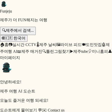
Fun
jeju
제주가 더 FUN해지는 여행
🔍
제주에서 검색...
🌐
🇰🇷
한국어
🏠
홈
📷
실시간 CCTV
🌡️
제주 날씨
🖼️
라이브 피드
🍽️
도민맛집
🤖
제
주여행 AI
📖
제주 매거진
🔍
틀린그림찾기
▶️
제주tube
🎈
미니홈피
👤
마이페이지
안녕하세요!
제주 여행 AI 도슨트
오늘도 즐거운 여행 되세요!
도슨트에게 물어보기 💬
✉️
Contact us