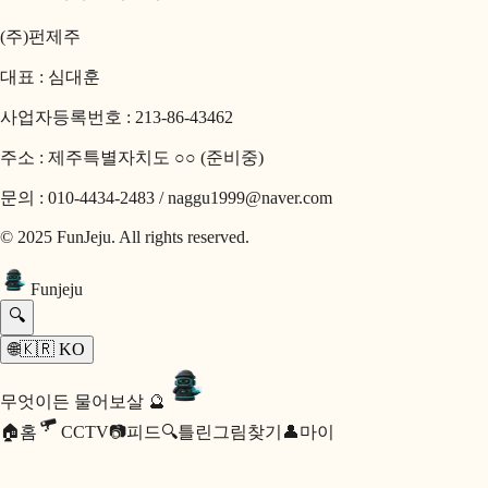
(주)펀제주
대표 : 심대훈
사업자등록번호 : 213-86-43462
주소 : 제주특별자치도 ○○ (준비중)
문의 : 010-4434-2483 / naggu1999@naver.com
© 2025 FunJeju. All rights reserved.
Fun
jeju
🔍
🌐
🇰🇷
KO
무엇이든 물어보살 🔮
🏠
홈
CCTV
📷
피드
🔍
틀린그림찾기
👤
마이