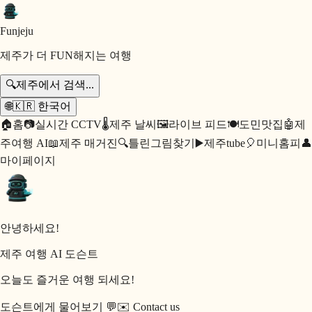
Fun
jeju
제주가 더 FUN해지는 여행
🔍
제주에서 검색...
🌐
🇰🇷
한국어
🏠
홈
📷
실시간 CCTV
🌡️
제주 날씨
🖼️
라이브 피드
🍽️
도민맛집
🤖
제
주여행 AI
📖
제주 매거진
🔍
틀린그림찾기
▶️
제주tube
🎈
미니홈피
👤
마이페이지
안녕하세요!
제주 여행 AI 도슨트
오늘도 즐거운 여행 되세요!
도슨트에게 물어보기 💬
✉️
Contact us