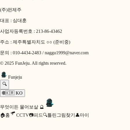
(주)펀제주
대표 : 심대훈
사업자등록번호 : 213-86-43462
주소 : 제주특별자치도 ○○ (준비중)
문의 : 010-4434-2483 / naggu1999@naver.com
© 2025 FunJeju. All rights reserved.
Fun
jeju
🔍
🌐
🇰🇷
KO
무엇이든 물어보살 🔮
🏠
홈
CCTV
📷
피드
🔍
틀린그림찾기
👤
마이